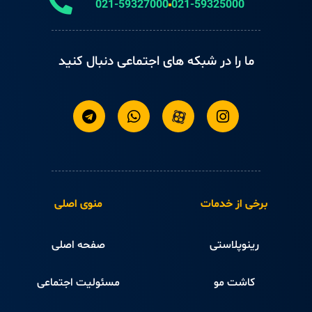
021-59327000
021-59325000
ما را در شبکه های اجتماعی دنبال کنید
برخی از خدمات
منوی اصلی
رینوپلاستی
صفحه اصلی
کاشت مو
مسئولیت اجتماعی