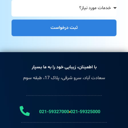
ثبت درخواست
با اطمینان، زیبایی خود را به ما بسپار
سعادت آباد، سرو شرقی، پلاک 17، طبقه سوم
021-59327000
021-59325000