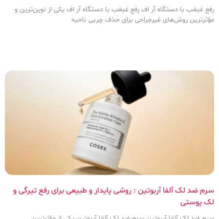
رفع غبغب با دستگاه آر اف رفع غبغب با دستگاه آر اف یکی از نوین‌ترین و
مؤثرترین روش‌های غیرجراحی برای حذف چربی ناحیه
سرم ضد لک آلفا آربوتین : روشی پایدار و طبیعی برای رفع تیرگی و
لک پوستی
سرم ضد لک آلفا آربوتین سرم ضد لک آلفا آربوتین یکی از مؤثرترین