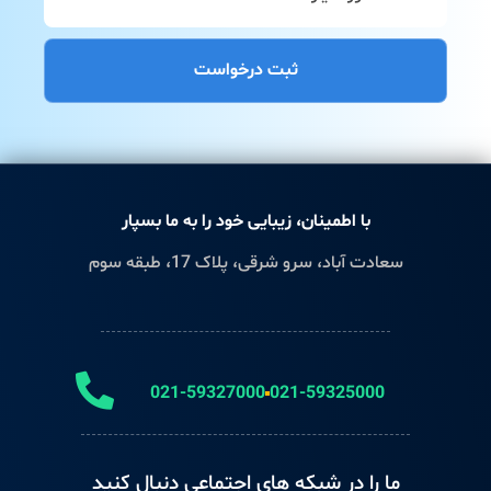
ثبت درخواست
با اطمینان، زیبایی خود را به ما بسپار
سعادت آباد، سرو شرقی، پلاک 17، طبقه سوم
021-59327000
021-59325000
ما را در شبکه های اجتماعی دنبال کنید