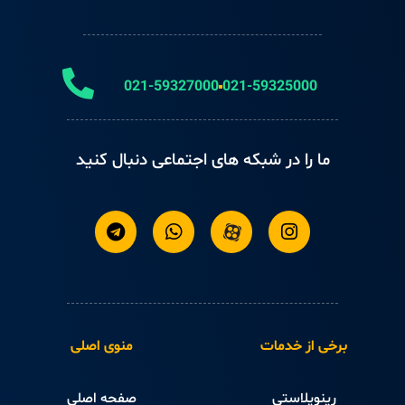
021-59327000
021-59325000
ما را در شبکه های اجتماعی دنبال کنید
برخی از خدمات
منوی اصلی
رینوپلاستی
صفحه اصلی