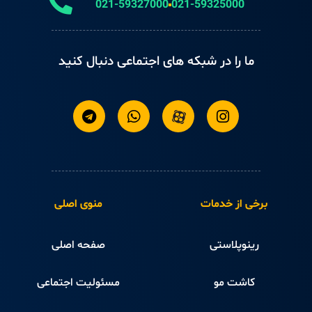
021-59327000
021-59325000
ما را در شبکه های اجتماعی دنبال کنید
برخی از خدمات
منوی اصلی
رینوپلاستی
صفحه اصلی
کاشت مو
مسئولیت اجتماعی