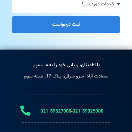
ثبت درخواست
با اطمینان، زیبایی خود را به ما بسپار
سعادت آباد، سرو شرقی، پلاک 17، طبقه سوم
021-59327000
021-59325000