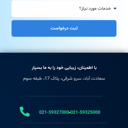
ثبت درخواست
با اطمینان، زیبایی خود را به ما بسپار
سعادت آباد، سرو شرقی، پلاک 17، طبقه سوم
021-59327000
021-59325000