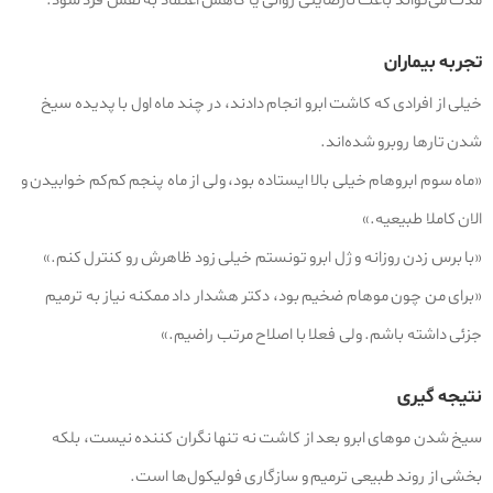
مدت می‌تواند باعث نارضایتی روانی یا کاهش اعتماد به‌ نفس فرد شود.
تجربه بیماران
خیلی از افرادی که کاشت ابرو انجام دادند، در چند ماه اول با پدیده سیخ
شدن تارها روبرو شده‌اند.
«ماه سوم ابروهام خیلی بالا ایستاده بود، ولی از ماه پنجم کم‌کم خوابیدن و
الان کاملا طبیعیه.»
«با برس زدن روزانه و ژل ابرو تونستم خیلی زود ظاهرش رو کنترل کنم.»
«برای من چون موهام ضخیم بود، دکتر هشدار داد ممکنه نیاز به ترمیم
جزئی داشته باشم. ولی فعلا با اصلاح مرتب راضیم.»
نتیجه‌ گیری
سیخ شدن موهای ابرو بعد از کاشت نه‌ تنها نگران‌ کننده نیست، بلکه
بخشی از روند طبیعی ترمیم و سازگاری فولیکول‌ها است.