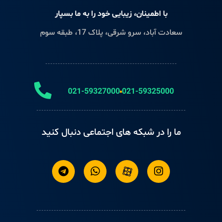
با اطمینان، زیبایی خود را به ما بسپار
سعادت آباد، سرو شرقی، پلاک 17، طبقه سوم
021-59327000
021-59325000
ما را در شبکه های اجتماعی دنبال کنید